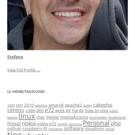
Stefano
View Full Profile →
LS /HOME/TAGSCLOUD
cakephp
2010
amarok
apache2
1420
2007
adictivo
autos
centos
e72
code
dell
geek
git
hardy
how-to
java
juego
linux
mac
mesos
montaÃ±ismo
laptop
multimedia
multiplayer
Personal
nokia
php
mysql
nokia e72
online
persona
software
python
raspberry PI
sysadmin
recuento
teclas