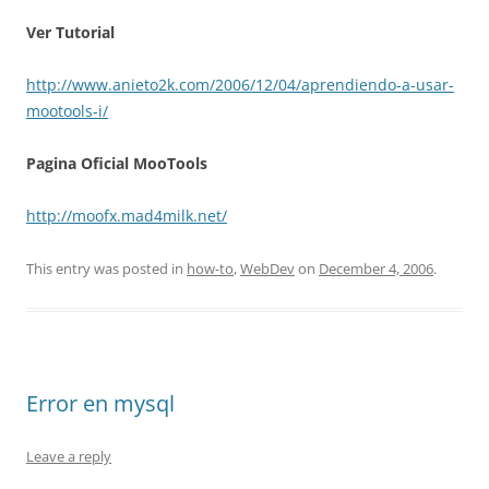
Ver Tutorial
http://www.anieto2k.com/2006/12/04/aprendiendo-a-usar-
mootools-i/
Pagina Oficial MooTools
http://moofx.mad4milk.net/
This entry was posted in
how-to
,
WebDev
on
December 4, 2006
.
Error en mysql
Leave a reply