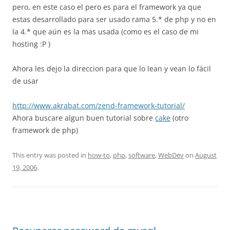
pero, en este caso el pero es para el framework ya que
estas desarrollado para ser usado rama 5.* de php y no en
la 4.* que aún es la mas usada (como es el caso de mi
hosting :P )
Ahora les dejo la direccion para que lo lean y vean lo fácil
de usar
http://www.akrabat.com/zend-framework-tutorial/
Ahora buscare algun buen tutorial sobre
cake
(otro
framework de php)
This entry was posted in
how-to
,
php
,
software
,
WebDev
on
August
19, 2006
.