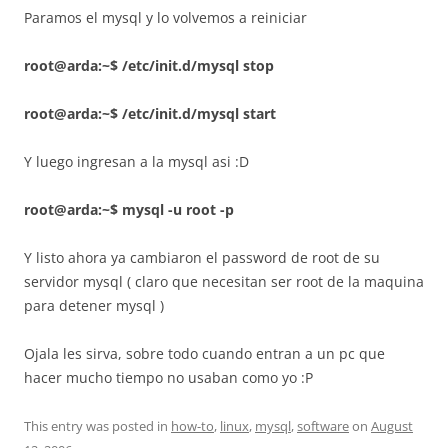
Paramos el mysql y lo volvemos a reiniciar
root@arda:~$ /etc/init.d/mysql stop
root@arda:~$ /etc/init.d/mysql start
Y luego ingresan a la mysql asi :D
root@arda:~$ mysql -u root -p
Y listo ahora ya cambiaron el password de root de su
servidor mysql ( claro que necesitan ser root de la maquina
para detener mysql )
Ojala les sirva, sobre todo cuando entran a un pc que
hacer mucho tiempo no usaban como yo :P
This entry was posted in
how-to
,
linux
,
mysql
,
software
on
August