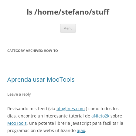
Skip
to
ls /home/stefano/stuff
content
Menu
CATEGORY ARCHIVES:
HOW-TO
Aprenda usar MooTools
Leave a reply
Revisando mis feed (via
bloglines.com
) como todos los
dias, encontre un interesante tutorial de
aNieto2k
sobre
MooTools
, una potente libreria javascript para facilitar la
programacion de webs utilizando
ajax
.