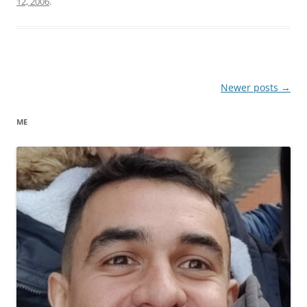
12, 2006
.
Post
Newer posts
→
navigation
ME