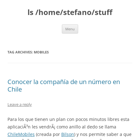
Skip
to
ls /home/stefano/stuff
content
Menu
TAG ARCHIVES:
MOBILES
Conocer la compañía de un número en
Chile
Leave a reply
Para los que tienen un plan con pocos minutos libres esta
aplicaciÃ³n les vendrÃ¡ como anillo al dedo se llama
ChileMobiles
(creada por
Bilson
) y nos permite saber a que