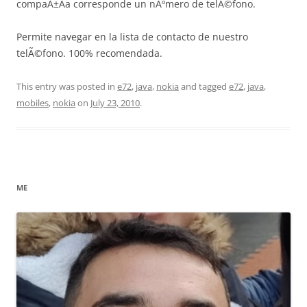
compaÃ±Ã­a corresponde un nÃºmero de telÃ©fono.
Permite navegar en la lista de contacto de nuestro
telÃ©fono. 100% recomendada.
This entry was posted in
e72
,
java
,
nokia
and tagged
e72
,
java
,
mobiles
,
nokia
on
July 23, 2010
.
ME