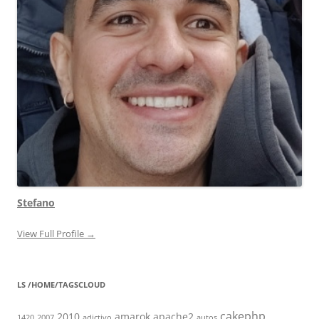
Stefano
View Full Profile →
LS /HOME/TAGSCLOUD
cakephp
2010
amarok
apache2
1420
2007
adictivo
autos