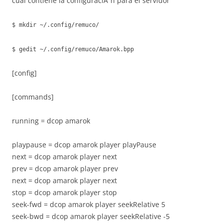
cual contiene la configuraciÃ³n para el servidor
$ mkdir ~/.config/remuco/
$ gedit ~/.config/remuco/Amarok.bpp
[config]
[commands]
running = dcop amarok
playpause = dcop amarok player playPause
next = dcop amarok player next
prev = dcop amarok player prev
next = dcop amarok player next
stop = dcop amarok player stop
seek-fwd = dcop amarok player seekRelative 5
seek-bwd = dcop amarok player seekRelative -5