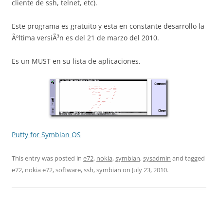
cliente de ssh, telnet, etc).
Este programa es gratuito y esta en constante desarrollo la
Ãºltima versiÃ³n es del 21 de marzo del 2010.
Es un MUST en su lista de aplicaciones.
Putty for Symbian OS
This entry was posted in
e72
,
nokia
,
symbian
,
sysadmin
and tagged
e72
,
nokia e72
,
software
,
ssh
,
symbian
on
July 23, 2010
.