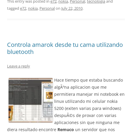
This entry was posted in
e72
,
nokia
,
Personal
,
tecnologia
and
tagged
e72
,
nokia
,
Personal
on
July 22, 2010
.
Controla amarok desde tu cama utilizando
bluetooth
Leave a reply
Hace tiempo que estaba buscando
algÃºna aplicacion que me
permitiera manejar mi notebook en
linux utilizando mi celular nokia
5200 (exiten varias para windows)
despuÃ©s de provar con varias
aplicaciones sin que ninguna me
diera resultado encontre
Remuco
un servidor que nos