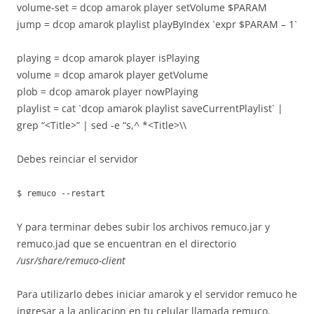
volume-set = dcop amarok player setVolume $PARAM
jump = dcop amarok playlist playByIndex `expr $PARAM – 1`
playing = dcop amarok player isPlaying
volume = dcop amarok player getVolume
plob = dcop amarok player nowPlaying
playlist = cat `dcop amarok playlist saveCurrentPlaylist` |
grep “<Title>” | sed -e “s,^ *<Title>\\
Debes reinciar el servidor
$ remuco --restart
Y para terminar debes subir los archivos remuco.jar y
remuco.jad que se encuentran en el directorio
/usr/share/remuco-client
Para utilizarlo debes iniciar amarok y el servidor remuco he
ingresar a la aplicacion en tu celular llamada remuco,