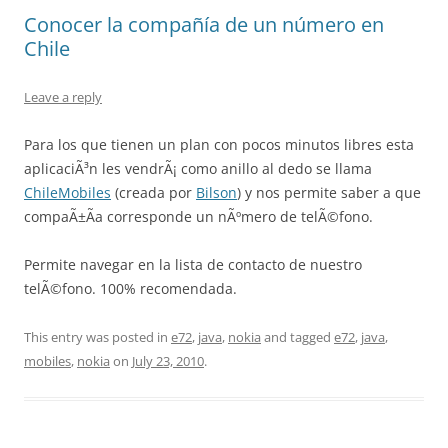
Conocer la compañía de un número en
Chile
Leave a reply
Para los que tienen un plan con pocos minutos libres esta
aplicaciÃ³n les vendrÃ¡ como anillo al dedo se llama
ChileMobiles
(creada por
Bilson
) y nos permite saber a que
compaÃ±Ã­a corresponde un nÃºmero de telÃ©fono.
Permite navegar en la lista de contacto de nuestro
telÃ©fono. 100% recomendada.
This entry was posted in
e72
,
java
,
nokia
and tagged
e72
,
java
,
mobiles
,
nokia
on
July 23, 2010
.