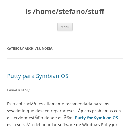
Skip
to
ls /home/stefano/stuff
content
Menu
CATEGORY ARCHIVES:
NOKIA
Putty para Symbian OS
Leave a reply
Esta aplicaciÃ³n es altamente recomendada para los
sysadmin que deseen reparar esos tÃ­picos problemas con
el servidor estÃ©n donde estÃ©n.
Putty for Symbian OS
es la versiÃ³n del popular software de Windows Putty (un