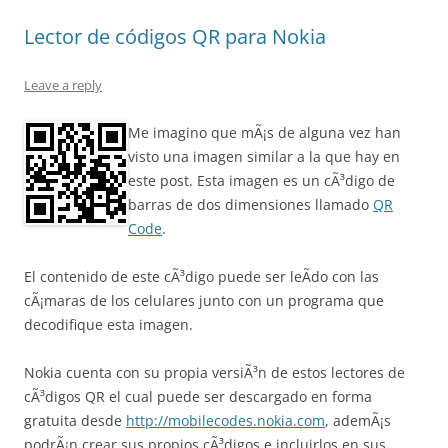
Lector de códigos QR para Nokia
Leave a reply
Me imagino que mÃ¡s de alguna vez han
visto una imagen similar a la que hay en
este post. Esta imagen es un cÃ³digo de
barras de dos dimensiones llamado
QR
Code
.
El contenido de este cÃ³digo puede ser leÃ­do con las
cÃ¡maras de los celulares junto con un programa que
decodifique esta imagen.
Nokia cuenta con su propia versiÃ³n de estos lectores de
cÃ³digos QR el cual puede ser descargado en forma
gratuita desde
http://mobilecodes.nokia.com
, ademÃ¡s
podrÃ¡n crear sus propios cÃ³digos e incluirlos en sus