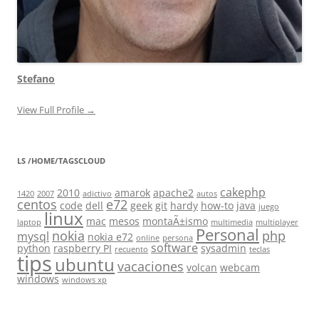
Stefano
View Full Profile →
LS /HOME/TAGSCLOUD
cakephp
2010
amarok
apache2
1420
2007
adictivo
autos
centos
e72
code
dell
geek
git
hardy
how-to
java
juego
linux
mac
mesos
montaÃ±ismo
laptop
multimedia
multiplayer
Personal
nokia
php
mysql
nokia e72
online
persona
software
python
raspberry PI
sysadmin
recuento
teclas
tips
ubuntu
vacaciones
volcan
webcam
windows
windows xp