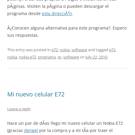
pÃ¡ginas. Visiten la pÃ¡gina o pueden descargar el
programa desde
esta direcciÃ³n
.
Â¿Conocen alguna alternativa para este programa?. Espero
sus respuestas.
This entry was posted in
e72
,
nokia
,
software
and tagged
e72
,
nokia
,
nokia e72
,
programa
,
qr
,
software
on
July 22, 2010
.
Mi nuevo celular E72
Leave a reply
Hace un par de dÃ­as llego mi nuevo celular un Nokia E72
(gracias
dengel
por la compra y a mi tÃ­a por traer el