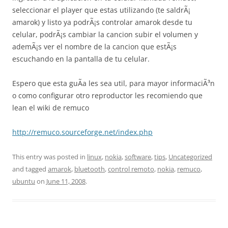
seleccionar el player que estas utilizando (te saldrÃ¡
amarok) y listo ya podrÃ¡s controlar amarok desde tu
celular, podrÃ¡s cambiar la cancion subir el volumen y
ademÃ¡s ver el nombre de la cancion que estÃ¡s
escuchando en la pantalla de tu celular.
Espero que esta guÃ­a les sea util, para mayor informaciÃ³n
o como configurar otro reproductor les recomiendo que
lean el wiki de remuco
http://remuco.sourceforge.net/index.php
This entry was posted in
linux
,
nokia
,
software
,
tips
,
Uncategorized
and tagged
amarok
,
bluetooth
,
control remoto
,
nokia
,
remuco
,
ubuntu
on
June 11, 2008
.