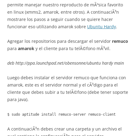
permite manejar nuestro reproducto de mÃºsica favorito
en linux (xmms2, amarok, entre otros). A continuaciÃ³n
mostrare los pasos a seguir cuando se quiere hacer
funcionar eso utilizando amarok sobre
Ubuntu Hardy
.
Agregar los repositorios para descargar el servidor
remuco
para
amarok
y el cliente para tu telÃ©fono mÃ³vil.
deb http://ppa.launchpad.net/obensonne/ubuntu hardy main
Luego debes instalar el servidor remuco que funciona con
amarok, este es el servidor normal y el cÃ³digo para el
cliente que debes subir a tu telÃ©fono (debe tener soporte
para java).
$ sudo aptitude install remuco-server remuco-client
A continuaciÃ³n debes crear una carpeta y un archivo el