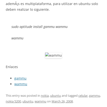
ademÃ¡s es multiplataforma, para utilizar en ubuntu solo
deben realizar lo siguiente.
sudo aptitude install gammu wammu
wammu
Enlaces
gammu
wammu
This entry was posted in
nokia
,
ubuntu
and tagged
celular
,
gammu
,
nokia 5200
,
ubuntu
,
wammu
on
March 26, 2008
.