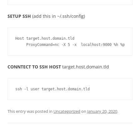
SETUP SSH
(add this in ~/.ssh/config)
Host target.host.domain.tld
     ProxyCommand=nc -X 5 -x  localhost:9000 %h %p
CONNTECT TO SSH HOST
target.host.domain.tld
ssh -l user target.host.domain.tld
This entry was posted in
Uncategorized
on
January 20, 2020
.