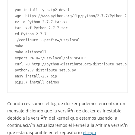
yum install -y bzip2-devel

wget https://www.python.org/ftp/python/2.7.7/Python-2.7.7
xz -d Python-2.7.7.tar.xz

tar -xvf Python-2.7.7.tar

cd Python-2.7.7

./configure --prefix=/usr/local

make

make altinstall

export PATH="/usr/local/bin:$PATH"

curl -O http://python-distribute.org/distribute_setup.py

python2.7 distribute_setup.py

easy_install-2.7 pip

Cuando revisamos el log de docker podemos encontrar un
mensaje diciendo que la versiÃ³n de docker es inestable
debido a la versiÃ³n del kernel que estamos usando, a
continuaciÃ³n actualizaremos el kernel a la Ãºltima versiÃ³n
que esta disponible en el repositorio
elrepo