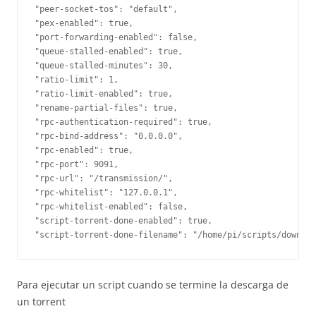
"peer-socket-tos": "default",

"pex-enabled": true,

"port-forwarding-enabled": false,

"queue-stalled-enabled": true,

"queue-stalled-minutes": 30,

"ratio-limit": 1,

"ratio-limit-enabled": true,

"rename-partial-files": true,

"rpc-authentication-required": true,

"rpc-bind-address": "0.0.0.0",

"rpc-enabled": true,

"rpc-port": 9091,

"rpc-url": "/transmission/",

"rpc-whitelist": "127.0.0.1",

"rpc-whitelist-enabled": false,

"script-torrent-done-enabled": true,

"script-torrent-done-filename": "/home/pi/scripts/downloa
Para ejecutar un script cuando se termine la descarga de
un torrent