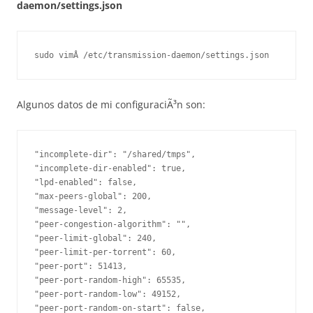
daemon/settings.json
sudo vimÂ /etc/transmission-daemon/settings.json
Algunos datos de mi configuraciÃ³n son:
"incomplete-dir": "/shared/tmps",

"incomplete-dir-enabled": true,

"lpd-enabled": false,

"max-peers-global": 200,

"message-level": 2,

"peer-congestion-algorithm": "",

"peer-limit-global": 240,

"peer-limit-per-torrent": 60,

"peer-port": 51413,

"peer-port-random-high": 65535,

"peer-port-random-low": 49152,

"peer-port-random-on-start": false,
