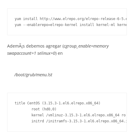
yum install http://www.elrepo.org/elrepo-release-6-5.el6.
AdemÃ¡s debemos agregar (
cgroup_enable=memory
swapaccount=1 selinux=0
) en
/boot/grub/menu.lst
title CentOS (3.15.3-1.el6.elrepo.x86_64)

        root (hd0,0)

        kernel /vmlinuz-3.15.3-1.el6.elrepo.x86_64 ro roo