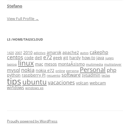
Stefano
View Full Profile →
LS /HOME/TAGSCLOUD
cakephp
2010
amarok
apache2
1420
2007
adictivo
autos
centos
e72
code
dell
geek
git
hardy
how-to
java
juego
linux
mac
mesos
montaÃ±ismo
laptop
multimedia
multiplayer
Personal
nokia
php
mysql
nokia e72
online
persona
software
python
raspberry PI
sysadmin
recuento
teclas
tips
ubuntu
vacaciones
volcan
webcam
windows
windows xp
Proudly powered by WordPress