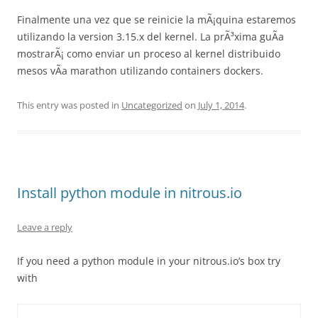
Finalmente una vez que se reinicie la mÃ¡quina estaremos
utilizando la version 3.15.x del kernel. La prÃ³xima guÃ­a
mostrarÃ¡ como enviar un proceso al kernel distribuido
mesos vÃ­a marathon utilizando containers dockers.
This entry was posted in
Uncategorized
on
July 1, 2014
.
Install python module in nitrous.io
Leave a reply
If you need a python module in your nitrous.io’s box try
with