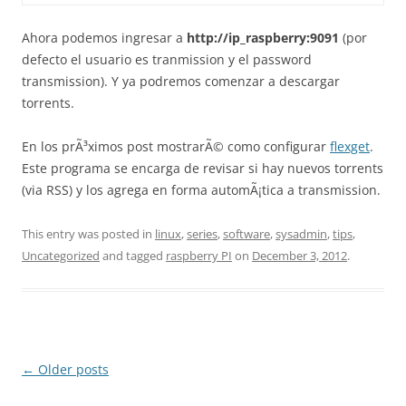
Ahora podemos ingresar a
http://ip_raspberry:9091
(por
defecto el usuario es tranmission y el password
transmission). Y ya podremos comenzar a descargar
torrents.
En los prÃ³ximos post mostrarÃ© como configurar
flexget
.
Este programa se encarga de revisar si hay nuevos torrents
(via RSS) y los agrega en forma automÃ¡tica a transmission.
This entry was posted in
linux
,
series
,
software
,
sysadmin
,
tips
,
Uncategorized
and tagged
raspberry PI
on
December 3, 2012
.
Post
←
Older posts
navigation