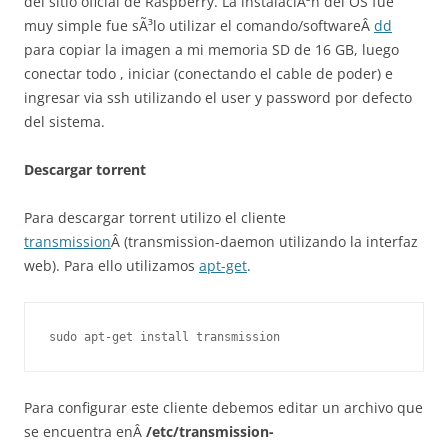
del sitio oficial de Raspberry. La instalaciÃ³n del OS fue
muy simple fue sÃ³lo utilizar el comando/softwareÂ
dd
para copiar la imagen a mi memoria SD de 16 GB, luego
conectar todo , iniciar (conectando el cable de poder) e
ingresar via ssh utilizando el user y password por defecto
del sistema.
Descargar torrent
Para descargar torrent utilizo el cliente
transmission
Â (transmission-daemon utilizando la interfaz
web). Para ello utilizamos
apt-get
.
sudo apt-get install transmission
Para configurar este cliente debemos editar un archivo que
se encuentra enÂ
/etc/transmission-