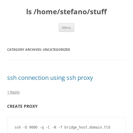
Skip
to
ls /home/stefano/stuff
content
Menu
CATEGORY ARCHIVES:
UNCATEGORIZED
ssh connection using ssh proxy
1 Reply
CREATE PROXY
ssh -D 9000 -q -C -N -f bridge_host.domain.tld