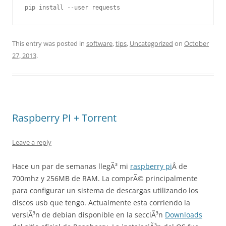
pip install --user requests
This entry was posted in
software
,
tips
,
Uncategorized
on
October
27, 2013
.
Raspberry PI + Torrent
Leave a reply
Hace un par de semanas llegÃ³ mi
raspberry pi
Â de
700mhz y 256MB de RAM. La comprÃ© principalmente
para configurar un sistema de descargas utilizando los
discos usb que tengo. Actualmente esta corriendo la
versiÃ³n de debian disponible en la secciÃ³n
Downloads