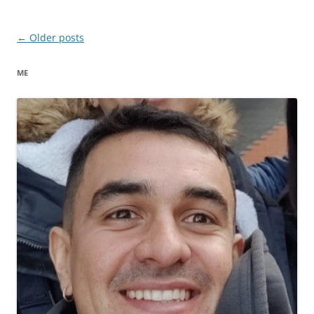
Post
←
Older posts
navigation
ME