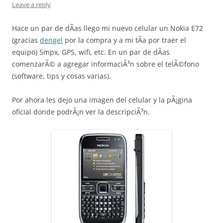
Leave a reply
Hace un par de dÃ­as llego mi nuevo celular un Nokia E72
(gracias
dengel
por la compra y a mi tÃ­a por traer el
equipo) 5mpx, GPS, wifi, etc. En un par de dÃ­as
comenzarÃ© a agregar informaciÃ³n sobre el telÃ©fono
(software, tips y cosas varias).
Por ahora les dejo una imagen del celular y la pÃ¡gina
oficial donde podrÃ¡n ver la descripciÃ³n.