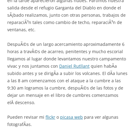
en la tarde aparecieron algunas nubes. Partimos nuestra
salida desde el refugio Garganta del Diablo en donde el
sÃ¡bado realizamos, junto con otras personas, trabajos de
reparaciÃ³n tales como cambio de techo, reparaciÃ³n de
ventanas, etc.
DespuÃ©s de un largo acercamiento aproximadamente 6
horas a travÃ©s de acarreo, penitentes y mucho escorial
llegamos al lugar donde levantamos nuestro campamento
vivac y nos juntamos con
Daniel Rutllant
quien habÃ­a
subido antes y se dirigÃ­a a subir los volcanes. El dÃ­a lunes
a las 8 am comenzamos con el ataque a la cumbre a las
9:30 am logramos la cumbre, despuÃ©s de las fotos y de
dejar un mensaje en el libro de cumbres comenzamos
elÂ descenso.
Pueden revisar mi
flickr
o
picasa web
para ver algunas
fotografÃ­as.