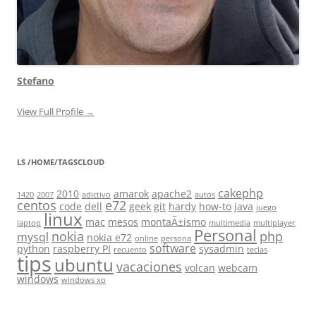
Stefano
View Full Profile →
LS /HOME/TAGSCLOUD
cakephp
2010
amarok
apache2
1420
2007
adictivo
autos
centos
e72
code
dell
geek
git
hardy
how-to
java
juego
linux
mac
mesos
montaÃ±ismo
laptop
multimedia
multiplayer
Personal
nokia
php
mysql
nokia e72
online
persona
software
python
raspberry PI
sysadmin
recuento
teclas
tips
ubuntu
vacaciones
volcan
webcam
windows
windows xp