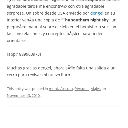
agradable tarde me encontrÃ© con otra agradable
sorpresa. Un sobre desde USA enviado por
dengel
en su
interior venÃ­a una copia de
“The southern night sky”
un
pequeÃ±o manual sobre el cielo en el hemisferio sur con
las constelaciones y conceptos bÃ¡sico para poder
orientarse.
[abp:1889903973]
Muchas gracias dengel, ahora sÃ³lo falta una salida a un
cerro para revisar mi nuevo libro.
This entry was posted in
montaÃ±ismo
,
Personal
,
viajes
on
November 13, 2010
.