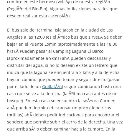
cumbre en este hermoso volcÃ¡n de nuestra regiÃ³n
(RegiÃ³n del Bio-Bio). Algunas indicaciones para los que
deseen realizar esta ascensiÃ³n.
El bus sale del terminal Isla Jacob en la ciudad de Los
Angeles a las 12:00 (es el Ãºnico bus que sirve).Â Se deben
bajar en el Puente Lomin (aproximadamente a las 18.30
hrs).Â Pueden pasar al Camping Laguna El Barco
(aproximadamente a 9kms) ahÃ­ pueden descansar y
disfrutar del agua, si no lo desean existe un letrero que
indica que la laguna se encuentra a 3 kms y a la derecha
hay un camino que pueden tomar y seguir directo (pasar
por el lado de un
GuillatÃºn
) seguir caminando hasta una
casa que se ve a la derecha (la Ãºltima casa antes de un
bosque). En esta casa se encuentra la seÃ±ora Carmen
ahÃ­ pueden dormir o descansar un poco (tiene ricas
tortillas) ahÃ­ deben pedir indicaciones para encontrar el
sendero que permite subir el cerro de la derecha. Una vez
que arriba sÃ³lo deben caminar hacia la cumbre. En la