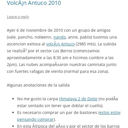
VolcÃ¡n Antuco 2010
Leave a reply
Ayer 6 de noviembre de 2010 con un grupo de amigos
(vale, pancho, nolwenn,
nando
, anne, pablo) tuvimos una
ascencion exitosa al
volcÃ¡n Antuco
(2985 mts). La subida
se realizÃ³ por el sector
Los Barros
(comenzamos
aproximadamente a las 8:30 am e hicimos cumbre a las
2pm). Las nubes acompaÃ±aron nuestras caminata junto
con fuertes rafagas de viento (normal para esa zona).
Algunas anotaciones de la salida
No me gusto la carpa
Himalaya 2 de Doite
(no podÃ­a
estar sentado sin tener que doblar el cuello).
Es necesario comprar un par de bastones (
estos estoy
pensando comprar
).
En esta Ã©poca del aÃ±o y por el sector de los barros