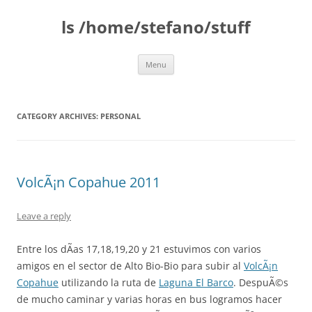
Skip
to
ls /home/stefano/stuff
content
Menu
CATEGORY ARCHIVES:
PERSONAL
VolcÃ¡n Copahue 2011
Leave a reply
Entre los dÃ­as 17,18,19,20 y 21 estuvimos con varios
amigos en el sector de Alto Bio-Bio para subir al
VolcÃ¡n
Copahue
utilizando la ruta de
Laguna El Barco
. DespuÃ©s
de mucho caminar y varias horas en bus logramos hacer