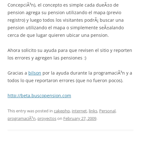
ConcepciÃ³n), el concepto es simple cada dueÃ±o de
pension agrega su pension utilizando el mapa (previo
registro) y luego todos los visitantes podrÃ¡ buscar una
pension utilizando el mapa o simplemente seÃ±alando
cerca de que lugar quieren ubicar una pension.
Ahora solicito su ayuda para que revisen el sitio y reporten
los errores y agregen las pensiones :)
Gracias a
bilson
por la ayuda durante la programaciÃ³n y a
todos lo que reportaron errores (que no fueron pocos).
http://beta.buscopension.com
This entry was posted in
cakephp
,
internet
,
links
,
Personal
,
programaciÃ³n
,
proyectos
on
February 27, 2009
.