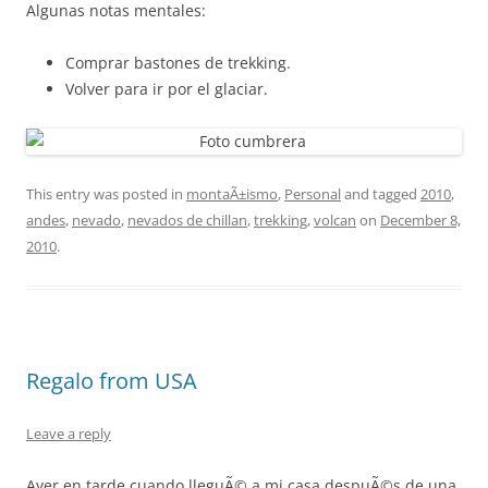
Algunas notas mentales:
Comprar bastones de trekking.
Volver para ir por el glaciar.
This entry was posted in
montaÃ±ismo
,
Personal
and tagged
2010
,
andes
,
nevado
,
nevados de chillan
,
trekking
,
volcan
on
December 8,
2010
.
Regalo from USA
Leave a reply
Ayer en tarde cuando lleguÃ© a mi casa despuÃ©s de una