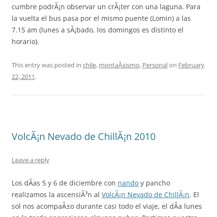
cumbre podrÃ¡n observar un crÃ¡ter con una laguna. Para
la vuelta el bus pasa por el mismo puente (Lomin) a las
7.15 am (lunes a sÃ¡bado, los domingos es distinto el
horario).
This entry was posted in
chile
,
montaÃ±ismo
,
Personal
on
February
22, 2011
.
VolcÃ¡n Nevado de ChillÃ¡n 2010
Leave a reply
Los dÃ­as 5 y 6 de diciembre con
nando
y pancho
realizamos la ascensiÃ³n al
VolcÃ¡n Nevado de ChillÃ¡n
. El
sol nos acompaÃ±o durante casi todo el viaje, el dÃ­a lunes