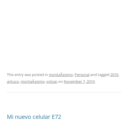
This entry was posted in
montaÃ±ismo
,
Personal
and tagged
2010
,
antuco
,
montaÃ±ismo
,
volcan
on
November 7, 2010
.
Mi nuevo celular E72