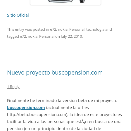
Sitio Oficial
This entry was posted in
e72
,
nokia
,
Personal
,
tecnologia
and
tagged
e72
,
nokia
,
Personal
on
July 22, 2010
.
Nuevo proyecto buscopension.com
1 Reply
Finalmente he terminado la version beta de mi proyecto
buscopension.com
(actualmente la url es
http://beta.buscopension.com), la idea de este proyecto es
facilitar la vida a las personas que estÃ¡n en busca de una
pension (en un principio dentro de la ciudad de