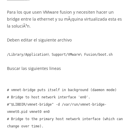
Para los que usen VMware fusion y necesiten hacer un
bridge entre la ethernet y su mÃ¡quina virtualizada esta es
la soluciÃ³n.
Deben editar el siguiente archivo
/Library/Application\ Support/VMware\ Fusion/boot.sh
Buscar las siguientes lineas
# vmnet-bridge puts itself in background (daemon mode)
# Bridge to host network interface 'en0'.
#"$LIBDIR/vmnet-bridge" -d /var/run/vmnet-bridge-
vmnet0.pid vmnet0 en0
# Bridge to the primary host network interface (which can
change over time).