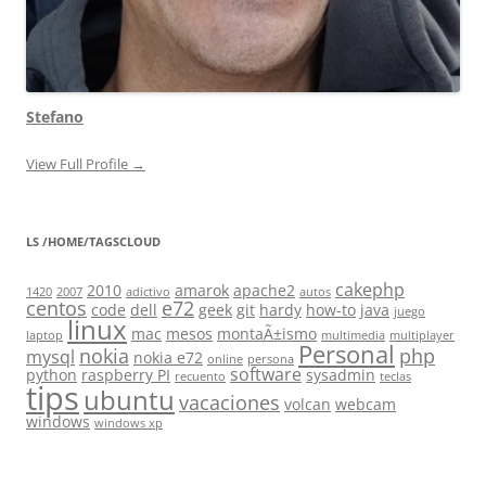
Stefano
View Full Profile →
LS /HOME/TAGSCLOUD
cakephp
2010
amarok
apache2
1420
2007
adictivo
autos
centos
e72
code
dell
geek
git
hardy
how-to
java
juego
linux
mac
mesos
montaÃ±ismo
laptop
multimedia
multiplayer
Personal
nokia
php
mysql
nokia e72
online
persona
software
python
raspberry PI
sysadmin
recuento
teclas
tips
ubuntu
vacaciones
volcan
webcam
windows
windows xp