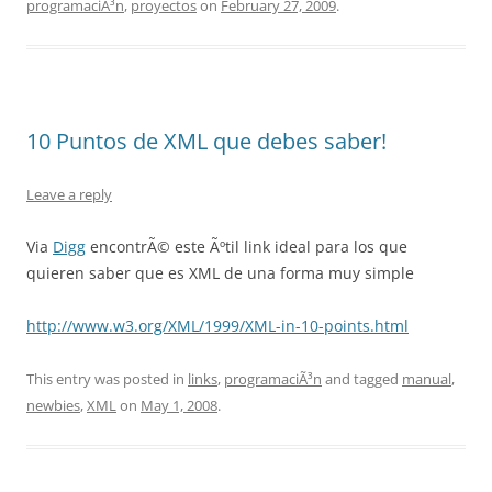
programaciÃ³n
,
proyectos
on
February 27, 2009
.
10 Puntos de XML que debes saber!
Leave a reply
Via
Digg
encontrÃ© este Ãºtil link ideal para los que
quieren saber que es XML de una forma muy simple
http://www.w3.org/XML/1999/XML-in-10-points.html
This entry was posted in
links
,
programaciÃ³n
and tagged
manual
,
newbies
,
XML
on
May 1, 2008
.