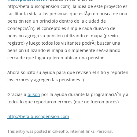
http://beta.buscopension.com), la idea de este proyecto es
facilitar la vida a las personas que estÃ¡n en busca de una
pension (en un principio dentro de la ciudad de
ConcepciÃ³n), el concepto es simple cada dueÃ±o de
pension agrega su pension utilizando el mapa (previo
registro) y luego todos los visitantes podrÃ¡ buscar una
pension utilizando el mapa o simplemente seÃ±alando
cerca de que lugar quieren ubicar una pension.
Ahora solicito su ayuda para que revisen el sitio y reporten
los errores y agregen las pensiones :)
Gracias a
bilson
por la ayuda durante la programaciÃ³n y a
todos lo que reportaron errores (que no fueron pocos).
http://beta.buscopension.com
This entry was posted in
cakephp
,
internet
,
links
,
Personal
,