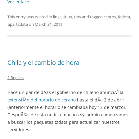
Ver enlace
This entry was posted in
links
,
linux
,
tips
and tagged
centos
,
fedora
,
tips
,
tzdata
on
March 31, 2011
.
Chile y el cambio de hora
2 Replies
Hace un par de dÃ­as el gobierno de chileno anunciÃ³ la
extensiÃ³n del horario de verano
hasta el dÃ­a 2 de abril
(anteriormente el horario se cambiaba hoy 12 de marzo).
DespuÃ©s de esta noticia muchos sysadmin comenzamos
a buscar los paquetes tzdata para actualizar nuestros
servidores.