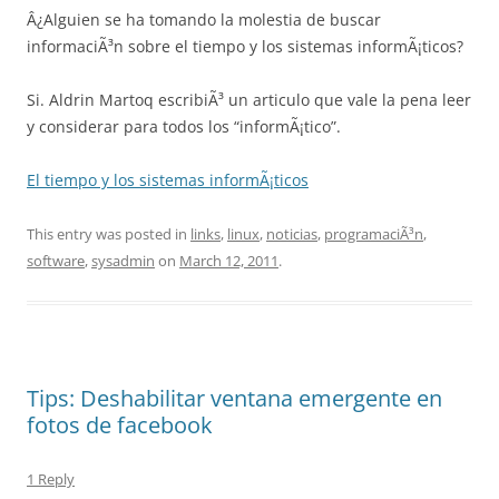
Â¿Alguien se ha tomando la molestia de buscar
informaciÃ³n sobre el tiempo y los sistemas informÃ¡ticos?
Si. Aldrin Martoq escribiÃ³ un articulo que vale la pena leer
y considerar para todos los “informÃ¡tico”.
El tiempo y los sistemas informÃ¡ticos
This entry was posted in
links
,
linux
,
noticias
,
programaciÃ³n
,
software
,
sysadmin
on
March 12, 2011
.
Tips: Deshabilitar ventana emergente en
fotos de facebook
1 Reply