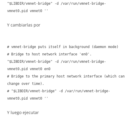
"$LIBDIR/vmnet-bridge" -d /var/run/vmnet-bridge-
vmnet0.pid vmnet0 ''
Y cambiarlas por
# vmnet-bridge puts itself in background (daemon mode)
# Bridge to host network interface 'en0'.
"$LIBDIR/vmnet-bridge" -d /var/run/vmnet-bridge-
vmnet0.pid vmnet0 en0
# Bridge to the primary host network interface (which can
change over time).
# "$LIBDIR/vmnet-bridge" -d /var/run/vmnet-bridge-
vmnet0.pid vmnet0 ''
Y luego ejecutar