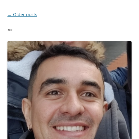
Post
←
Older posts
navigation
ME