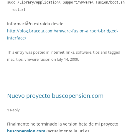
sudo /Library/Application\ Support/VMware\ Fusion/boot.sh
--restart
InformaciÃ³n extraida desde
http://blog.braceta.com/vmware-fusion-airport-bridged-
interface/
This entry was posted in
internet
,
links
,
software
,
tips
and tagged
mac
,
tips
,
vmware fusion
on
July 14, 2009
.
Nuevo proyecto buscopension.com
1 Reply
Finalmente he terminado la version beta de mi proyecto
buscopension.com
(actualmente la url es