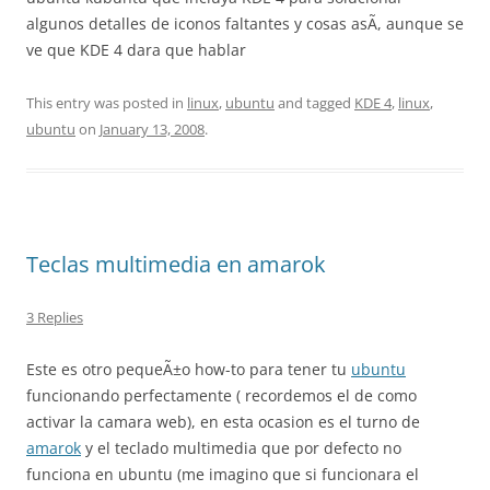
algunos detalles de iconos faltantes y cosas asÃ­, aunque se
ve que KDE 4 dara que hablar
This entry was posted in
linux
,
ubuntu
and tagged
KDE 4
,
linux
,
ubuntu
on
January 13, 2008
.
Teclas multimedia en amarok
3 Replies
Este es otro pequeÃ±o how-to para tener tu
ubuntu
funcionando perfectamente ( recordemos el de como
activar la camara web), en esta ocasion es el turno de
amarok
y el teclado multimedia que por defecto no
funciona en ubuntu (me imagino que si funcionara el