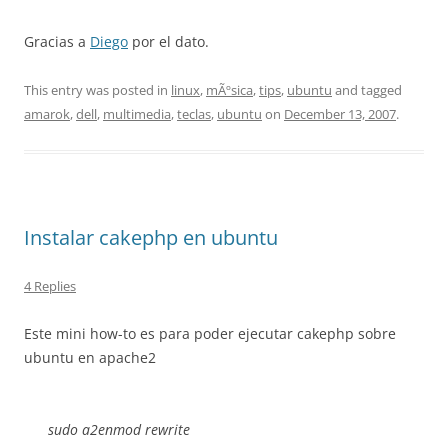
Gracias a
Diego
por el dato.
This entry was posted in
linux
,
mÃºsica
,
tips
,
ubuntu
and tagged
amarok
,
dell
,
multimedia
,
teclas
,
ubuntu
on
December 13, 2007
.
Instalar cakephp en ubuntu
4 Replies
Este mini how-to es para poder ejecutar cakephp sobre
ubuntu en apache2
sudo a2enmod rewrite