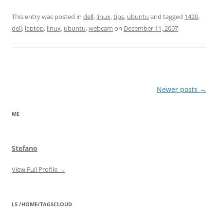
This entry was posted in
dell
,
linux
,
tips
,
ubuntu
and tagged
1420
,
dell
,
laptop
,
linux
,
ubuntu
,
webcam
on
December 11, 2007
.
Post
Newer posts
→
navigation
ME
Stefano
View Full Profile →
LS /HOME/TAGSCLOUD