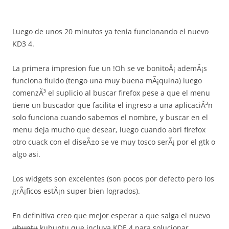
Luego de unos 20 minutos ya tenia funcionando el nuevo
KD3 4.
La primera impresion fue un !Oh se ve bonitoÂ¡ ademÃ¡s
funciona fluido
(tengo una muy buena mÃ¡quina)
luego
comenzÃ³ el suplicio al buscar firefox pese a que el menu
tiene un buscador que facilita el ingreso a una aplicaciÃ³n
solo funciona cuando sabemos el nombre, y buscar en el
menu deja mucho que desear, luego cuando abri firefox
otro cuack con el diseÃ±o se ve muy tosco serÃ¡ por el gtk o
algo asi.
Los widgets son excelentes (son pocos por defecto pero los
grÃ¡ficos estÃ¡n super bien logrados).
En definitiva creo que mejor esperar a que salga el nuevo
ubuntu
kubuntu que incluya KDE 4 para solucionar