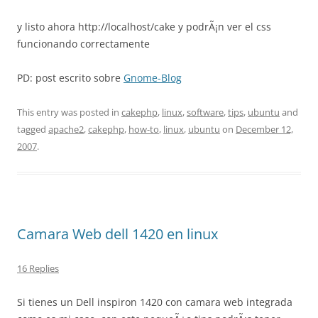
y listo ahora http://localhost/cake y podrÃ¡n ver el css
funcionando correctamente
PD: post escrito sobre
Gnome-Blog
This entry was posted in
cakephp
,
linux
,
software
,
tips
,
ubuntu
and
tagged
apache2
,
cakephp
,
how-to
,
linux
,
ubuntu
on
December 12,
2007
.
Camara Web dell 1420 en linux
16 Replies
Si tienes un Dell inspiron 1420 con camara web integrada