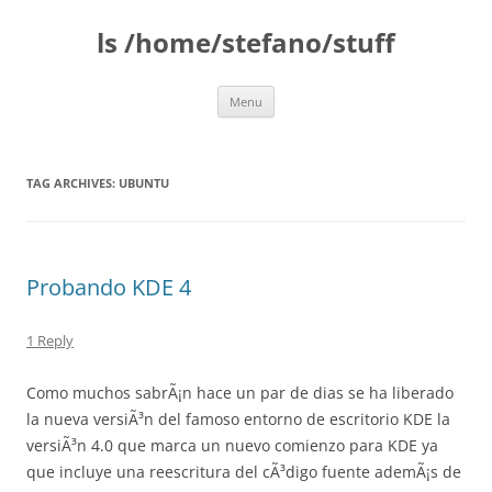
Skip
to
ls /home/stefano/stuff
content
Menu
TAG ARCHIVES:
UBUNTU
Probando KDE 4
1 Reply
Como muchos sabrÃ¡n hace un par de dias se ha liberado
la nueva versiÃ³n del famoso entorno de escritorio KDE la
versiÃ³n 4.0 que marca un nuevo comienzo para KDE ya
que incluye una reescritura del cÃ³digo fuente ademÃ¡s de