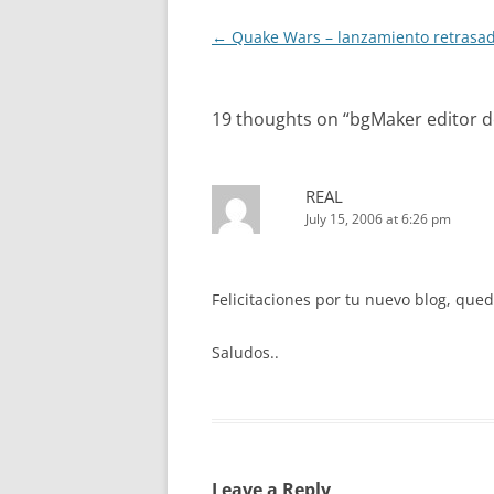
Post
←
Quake Wars – lanzamiento retrasa
navigation
19 thoughts on “
bgMaker editor d
REAL
July 15, 2006 at 6:26 pm
Felicitaciones por tu nuevo blog, q
Saludos..
Leave a Reply