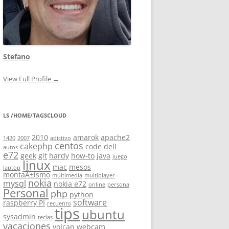
Stefano
View Full Profile →
LS /HOME/TAGSCLOUD
2010
amarok
apache2
1420
2007
adictivo
centos
cakephp
code
dell
autos
e72
geek
git
hardy
how-to
java
juego
linux
mac
mesos
laptop
montaÃ±ismo
multimedia
multiplayer
nokia
mysql
nokia e72
online
persona
Personal
php
python
software
raspberry PI
recuento
tips
ubuntu
sysadmin
teclas
vacaciones
volcan
webcam