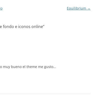
do
Equilibrium
→
e fondo e iconos online
”
uedo muy bueno el theme me gusto…