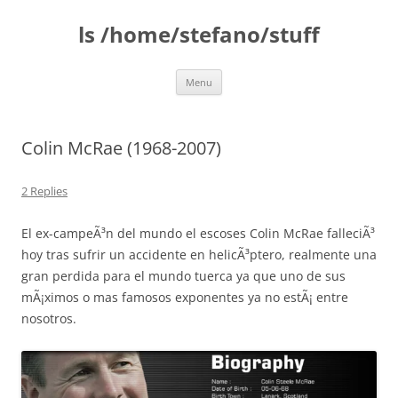
Skip
to
ls /home/stefano/stuff
content
Menu
Colin McRae (1968-2007)
2 Replies
El ex-campeÃ³n del mundo el escoses Colin McRae falleciÃ³
hoy tras sufrir un accidente en helicÃ³ptero, realmente una
gran perdida para el mundo tuerca ya que uno de sus
mÃ¡ximos o mas famosos exponentes ya no estÃ¡ entre
nosotros.