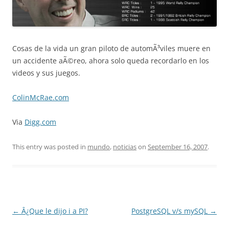
Cosas de la vida un gran piloto de automÃ³viles muere en
un accidente aÃ©reo, ahora solo queda recordarlo en los
videos y sus juegos.
ColinMcRae.com
Via
Digg.com
This entry was posted in
mundo
,
noticias
on
September 16, 2007
.
Post
←
Â¿Que le dijo i a PI?
PostgreSQL v/s mySQL
→
navigation