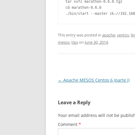
tar xvfz marathon-0.6.0.tgz

cd marathon-0.6.0

This entry was posted in
apache
,
centos
,
li
mesos
,
tips
on
June 30, 2014
.
Post
←
Apache MESOS Centos 6 (parte I)
navigation
Leave a Reply
Your email address will not be publis
Comment
*