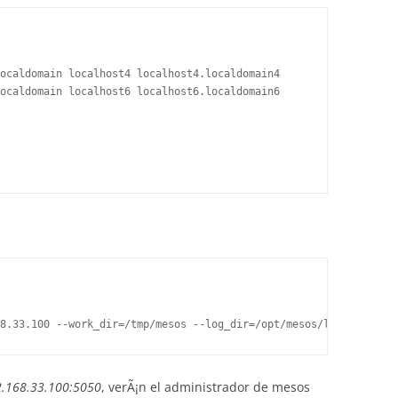
ocaldomain localhost4 localhost4.localdomain4

ocaldomain localhost6 localhost6.localdomain6

2.168.33.100:5050
, verÃ¡n el administrador de mesos