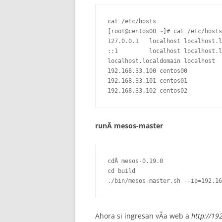
cat /etc/hosts

[root@centos00 ~]# cat /etc/hosts

127.0.0.1   localhost localhost.l
::1         localhost localhost.l
localhost.localdomain localhost

192.168.33.100 centos00

192.168.33.101 centos01

runÂ mesos-master
cdÂ mesos-0.19.0

cd build

Ahora si ingresan vÃ­a web a
http://19