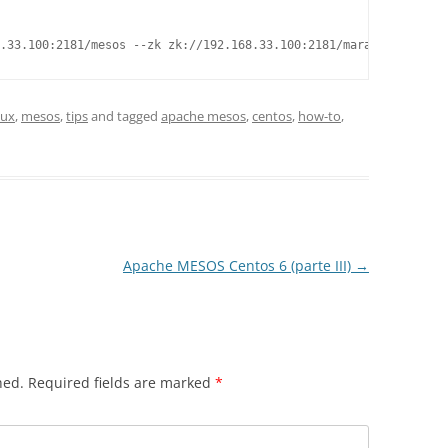
nux
,
mesos
,
tips
and tagged
apache mesos
,
centos
,
how-to
,
Apache MESOS Centos 6 (parte III)
→
hed.
Required fields are marked
*