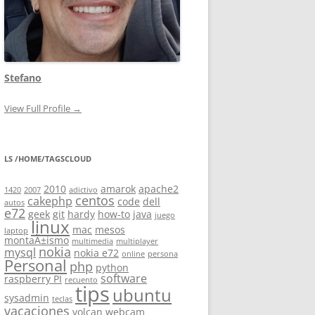
Stefano
View Full Profile →
LS /HOME/TAGSCLOUD
2010
amarok
apache2
1420
2007
adictivo
centos
cakephp
code
dell
autos
e72
geek
git
hardy
how-to
java
juego
linux
mac
mesos
laptop
montaÃ±ismo
multimedia
multiplayer
nokia
mysql
nokia e72
online
persona
Personal
php
python
software
raspberry PI
recuento
tips
ubuntu
sysadmin
teclas
vacaciones
volcan
webcam