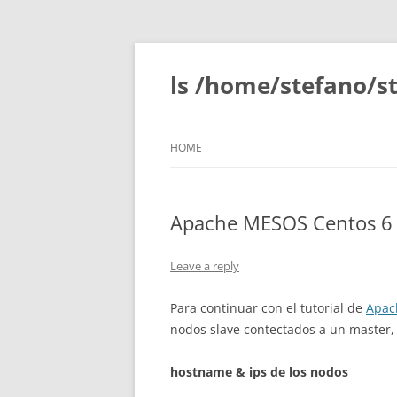
Skip
to
content
ls /home/stefano/st
HOME
Apache MESOS Centos 6 (p
Leave a reply
Para continuar con el tutorial de
Apac
nodos slave contectados a un master,
hostname & ips de los nodos