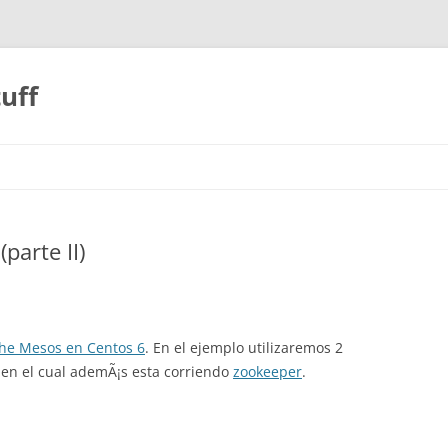
uff
arte II)
he Mesos en Centos 6
. En el ejemplo utilizaremos 2
 en el cual ademÃ¡s esta corriendo
zookeeper
.