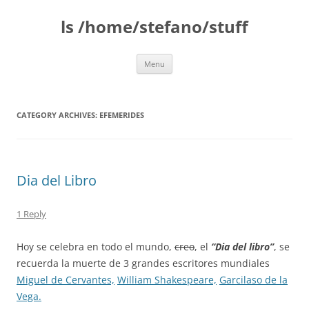
Skip
to
ls /home/stefano/stuff
content
Menu
CATEGORY ARCHIVES:
EFEMERIDES
Dia del Libro
1 Reply
Hoy se celebra en todo el mundo,
creo
, el
“Dia del libro”
, se
recuerda la muerte de 3 grandes escritores mundiales
Miguel de Cervantes,
William Shakespeare,
Garcilaso de la
Vega.