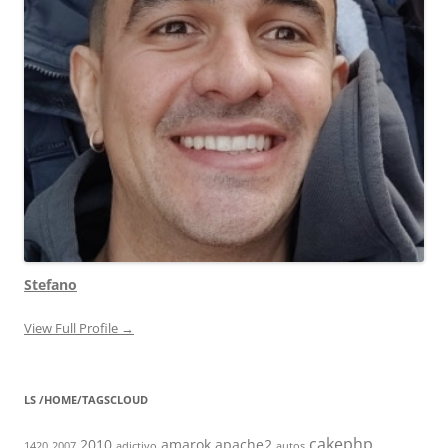
Stefano
View Full Profile →
LS /HOME/TAGSCLOUD
cakephp
2010
amarok
apache2
1420
2007
adictivo
autos