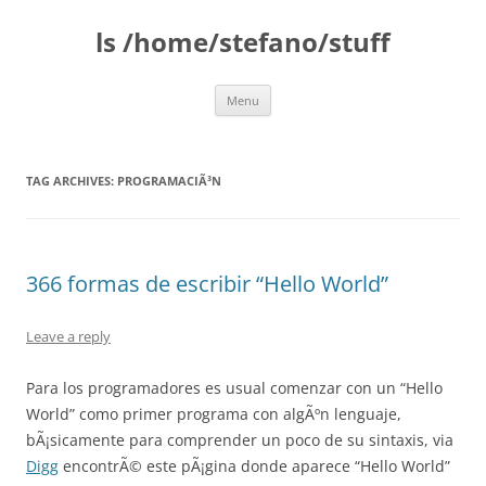
Skip
to
ls /home/stefano/stuff
content
Menu
TAG ARCHIVES:
PROGRAMACIÃ³N
366 formas de escribir “Hello World”
Leave a reply
Para los programadores es usual comenzar con un “Hello
World” como primer programa con algÃºn lenguaje,
bÃ¡sicamente para comprender un poco de su sintaxis, via
Digg
encontrÃ© este pÃ¡gina donde aparece “Hello World”