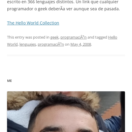
escrito en 366 lenguajes distintos. Un link que cualquier
programador o geek deberÃ­a ver aunque sea de pasada.
The Hello World Collection
This entry was posted in
geek
,
programaciÃ³n
and tagged
Hello
World
,
lenguajes
,
programaciÃ³n
on
May 4, 2008
.
ME