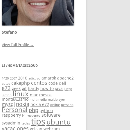
Stefano
View Full Profile →
LS /HOME/TAGSCLOUD
2010
amarok
apache2
1420
2007
adictivo
centos
cakephp
code
dell
autos
e72
geek
git
hardy
how-to
java
juego
linux
mac
mesos
laptop
montaÃ±ismo
multimedia
multiplayer
nokia
mysql
nokia e72
online
persona
Personal
php
python
software
raspberry PI
recuento
tips
ubuntu
sysadmin
teclas
vacaciones
volcan
webcam