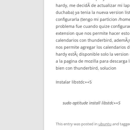
hardy, me decidÃ­ de actualizar mi l
duchaba) ya tenia la nueva version li
configurarla (tengo mi particion /hom
problema fue cuando quize configurar
extension que nos permite hacer esto
calendarios con thunderbird, ademÃ¡s
nos permite agregar los calendarios d
hardy estÃ¡ disponible solo la version 
a la pagina de mozilla para descarga 
bien con thunderbird, solucion
Instalar libstdc++5
sudo aptitude install libstdc++5
This entry was posted in
ubuntu
and tagg