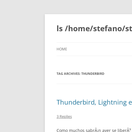
Skip
to
content
ls /home/stefano/st
HOME
TAG ARCHIVES:
THUNDERBIRD
Thunderbird, Lightning 
3 Replies
Como muchos sabrÃ¡n ayer se liberÃ³ 