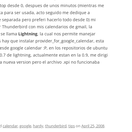
aptop desde 0, despues de unos minutos (mientras me
sta para ser usada, acto seguido me dedique a
e separada pero preferi hacerlo todo desde 0) mi
 Thunderbird con mis calendarios de gmail, la
 se llama
Lightning
, la cual nos permite manejar
 hay que instalar provider_for_google_calendar, esta
esde google calendar :P, en los repositorios de ubuntu
0.7 de lightning, actualmente estan en la 0.9, me dirigi
la nueva version pero el archivo .xpi no funcionaba
ed
calendar
,
google
,
hardy
,
thunderbird
,
tips
on
April 25, 2008
.