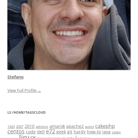
Stefano
View Full Profile →
LS /HOME/TAGSCLOUD
cakephp
2010
amarok
apache2
1420
2007
adictivo
autos
centos
e72
code
dell
geek
git
hardy
how-to
java
juego
linux