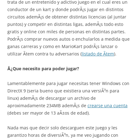
trata de un entretenido y adictivo juego en el cual eres un
conductor de un kart y donde podrÃ¡s jugar en distintos
circuitos ademÃ¡s de obtener distintas licencias (al juntar
puntos) y competir en distintas ligas, ademÃ¡s todo esto
gratis y online con miles de personas en distintas partes.
PodrÃ¡s comprar nuevos autos o enchularlos a medida que
ganas carreras y como en MarioKart podrÃ¡s lanzar o
utilizar Ã­tem contra tu adversarios (
listado de Ã­tem
).
Â¿Que necesito para poder jugar?
Lamentablemente para jugar necesitas tener Windows con
DirectX 9 (seria bueno que existiera una versiÃ³n para
linux) ademÃ¡s de descargar un archivo de
aproximadamente 234MB ademÃ¡s de
crearse una cuenta
(debes ser mayor de 13 aÃ±os de edad).
Nada mas que decir solo descarguen este juego y les
garantizo horas de diversiÃ³n, ya me veo jugando con