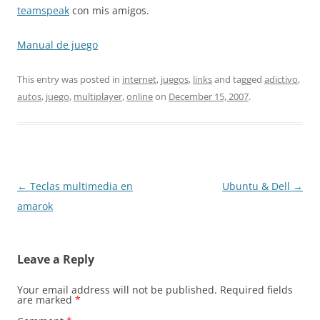
teamspeak
con mis amigos.
Manual de juego
This entry was posted in
internet
,
juegos
,
links
and tagged
adictivo
,
autos
,
juego
,
multiplayer
,
online
on
December 15, 2007
.
Post
←
Teclas multimedia en
Ubuntu & Dell
→
navigation
amarok
Leave a Reply
Your email address will not be published.
Required fields
are marked
*