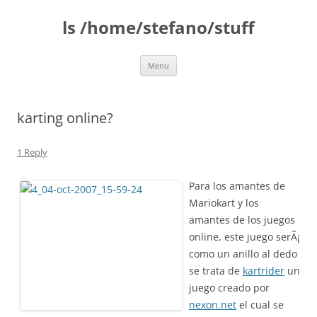
Skip
to
ls /home/stefano/stuff
content
Menu
karting online?
1 Reply
Para los amantes de
Mariokart y los
amantes de los juegos
online, este juego serÃ¡
como un anillo al dedo
se trata de
kartrider
un
juego creado por
nexon.net
el cual se